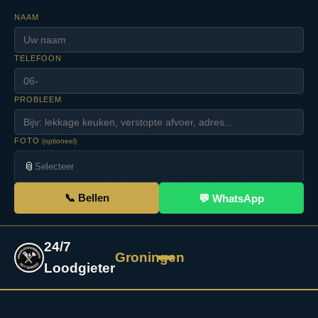
NAAM
TELEFOON
PROBLEEM
FOTO
(optioneel)
📎
Selecteer
📞 Bellen
💬 WhatsApp
24/7
Groningen
Loodgieter