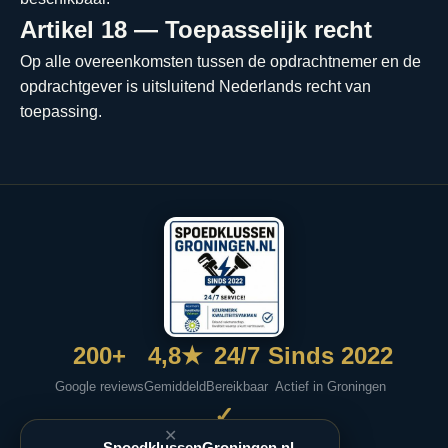
Artikel 18 — Toepasselijk recht
Op alle overeenkomsten tussen de opdrachtnemer en de
opdrachtgever is uitsluitend Nederlands recht van
toepassing.
200+
4,8★
24/7
Sinds 2022
Google reviews
Gemiddeld
Bereikbaar
Actief in Groningen
✓
✕
SpoedklussenGroningen.nl
Keurmerk Kwaliteitsvakman