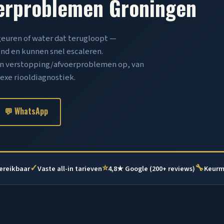
erproblemen Groningen
uren of water dat terugloopt —
nd en kunnen snel escaleren.
en verstopping/afvoerproblemen op, van
xe riooldiagnostiek.
💬 WhatsApp
✓
⭐
🔧
bereikbaar
Vaste all-in tarieven
4,8★ Google (200+ reviews)
Keurm