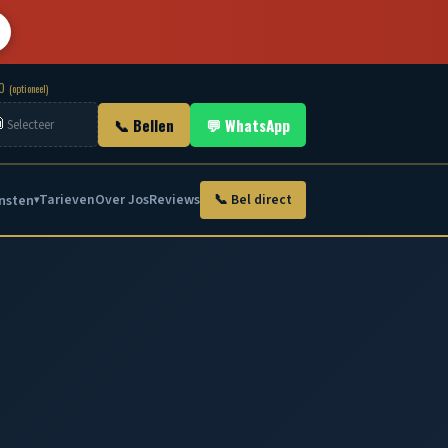
TO
(optioneel)

📞 Bellen
💬 WhatsApp
Selecteer
nsten
Tarieven
Over Jos
Reviews
📞 Bel direct
▾