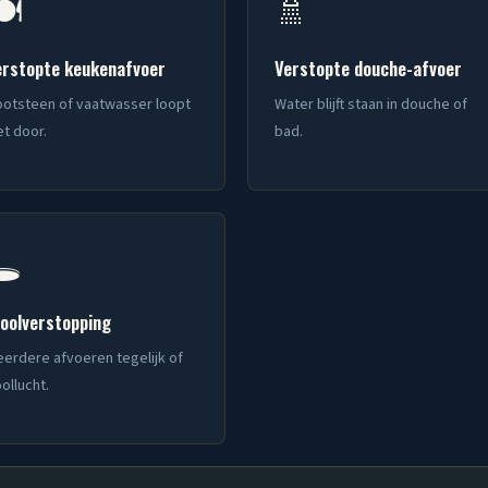
️
🚿
erstopte keukenafvoer
Verstopte douche-afvoer
otsteen of vaatwasser loopt
Water blijft staan in douche of
et door.
bad.
️
ioolverstopping
erdere afvoeren tegelijk of
oollucht.