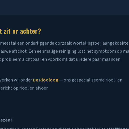
 zit er achter?
er meestal een onderliggende oorzaak: wortelingroei, aangekoekte
e flauwe afschot. Een eenmalige reiniging lost het symptoom op m
t probleem zichtbaar en voorkomt dat u iedere paar maanden
 werken wij onder
De Riooloog
— ons gespecialiseerde riool- en
richt op riool en afvoer.
frezen?