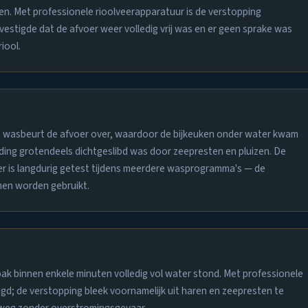
pen. Met professionele rioolveerapparatuur is de verstopping
estigde dat de afvoer weer volledig vrij was en er geen sprake was
iool.
ere wasbeurt de afvoer over, waardoor de bijkeuken onder water kwam
eiding grotendeels dichtgeslibd was door zeepresten en pluizen. De
voer is langdurig getest tijdens meerdere wasprogramma's — de
en worden gebruikt.
ak binnen enkele minuten volledig vol water stond. Met professionele
gd; de verstopping bleek voornamelijk uit haren en zeepresten te