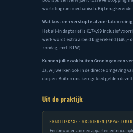
Doorspuiten verwijdert losse verstopping m
wortelingroei mechanisch. Bij terugkerende v
Wat kost een verstopte afvoer laten reini
Het all-in dagtarief is €174,99 inclusief voor
werk wordt extra arbeid bijgerekend (€80,– 
zondag, excl. BTW).
Kunnen jullie ook buiten Groningen een ve
Ja, wij werken ook in de directe omgeving 
dorpen. Buiten ons kerngebied gelden dezelf
Uit de praktijk
PRAKTIJKCASE · GRONINGEN (APPARTEMEN
Een bewoner van een appartementencomplex 