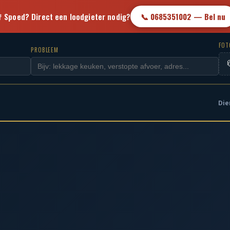
 Spoed? Direct een loodgieter nodig?
📞 0685351002 — Bel nu
FO
PROBLEEM

Die