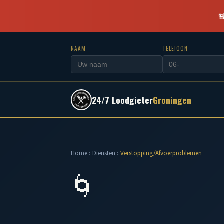

NAAM
TELEFOON
24/7 Loodgieter
Groningen
Home
›
Diensten
›
Verstopping/Afvoerproblemen
🌀