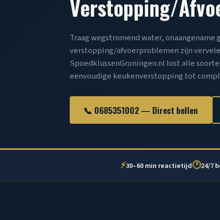
Verstopping/Afvo
Traag wegstromend water, onaangename ge
verstopping/afvoerproblemen zijn vervele
SpoedklussenGroningen.nl lost alle soort
eenvoudige keukenverstopping tot comple
📞 0685351002 — Direct bellen
⚡
🕐
30–60 min reactietijd
24/7 