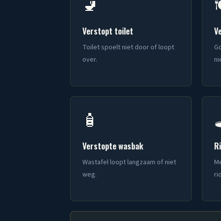
🚽

Verstopt toilet
V
Toilet spoelt niet door of loopt
Go
over.
ni
🧴

Verstopte wasbak
R
Wastafel loopt langzaam of niet
Me
weg.
ri