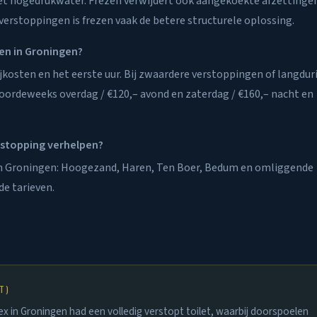
et hogedrukwater. Frezen verwijdert ook aangekoekte afzettinge
erstoppingen is frezen vaak de betere structurele oplossing.
gen in Groningen?
rijkosten en het eerste uur. Bij zwaardere verstoppingen of langdur
doordeweeks overdag / €120,– avond en zaterdag / €160,– nacht en
rstopping verhelpen?
van Groningen: Hoogezand, Haren, Ten Boer, Bedum en omliggende
de tarieven.
T)
in Groningen had een volledig verstopt toilet, waarbij doorspoelen