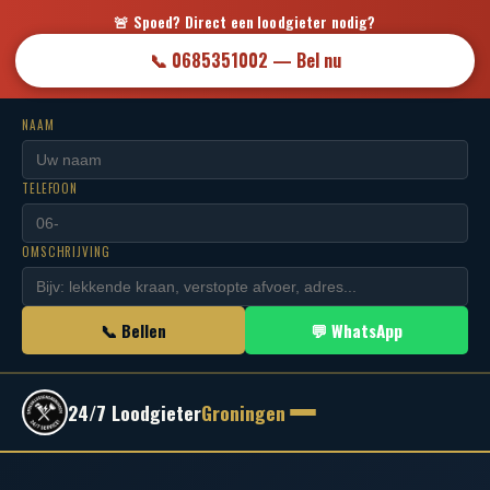
🚨 Spoed? Direct een loodgieter nodig?
📞 0685351002 — Bel nu
NAAM
TELEFOON
OMSCHRIJVING
📞 Bellen
💬 WhatsApp
24/7 Loodgieter
Groningen