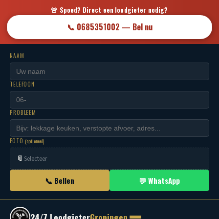
🚨 Spoed? Direct een loodgieter nodig?
📞 0685351002 — Bel nu
NAAM
TELEFOON
PROBLEEM
FOTO
(optioneel)
📎
Selecteer
📞 Bellen
💬 WhatsApp
24/7 Loodgieter
Groningen