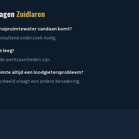
ragen
Zuidlaren
kruipruimtewater vandaan komt?
anvullend onderzoek nodig.
k leeg?
 de werkzaamheden zijn.
ruimte altijd een loodgietersprobleem?
orbeeld vraagt een andere benadering.