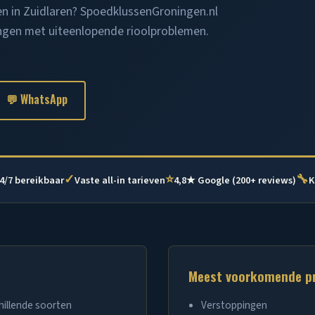
en in Zuidlaren? SpoedklussenGroningen.nl
ngen met uiteenlopende rioolproblemen.
💬 WhatsApp
✓
⭐
🔧
4/7 bereikbaar
Vaste all-in tarieven
4,8★ Google (200+ reviews)
K
Meest voorkomende p
hillende soorten
Verstoppingen