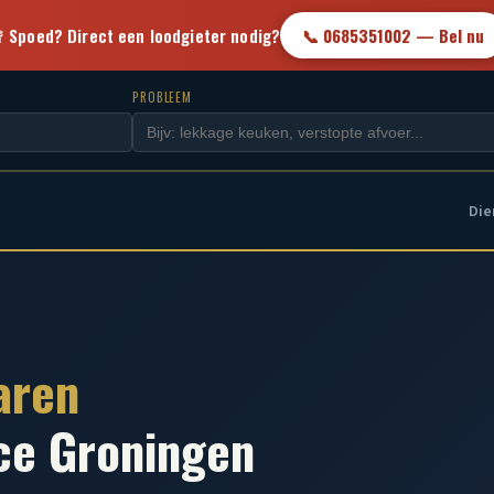
 Spoed? Direct een loodgieter nodig?
📞 0685351002 — Bel nu
PROBLEEM
Die
aren
ce Groningen