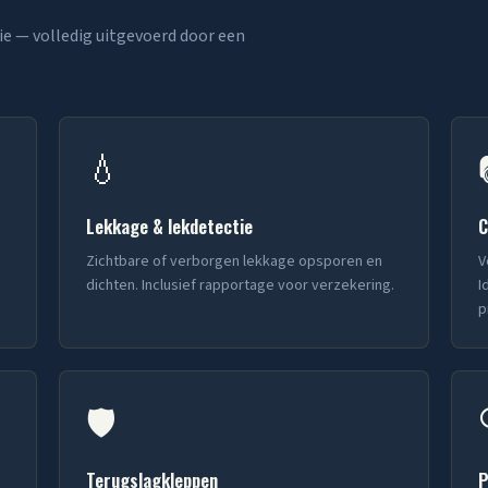
ie — volledig uitgevoerd door een
💧
Lekkage & lekdetectie
C
Zichtbare of verborgen lekkage opsporen en
V
dichten. Inclusief rapportage voor verzekering.
I
p
🛡️
Terugslagkleppen
P