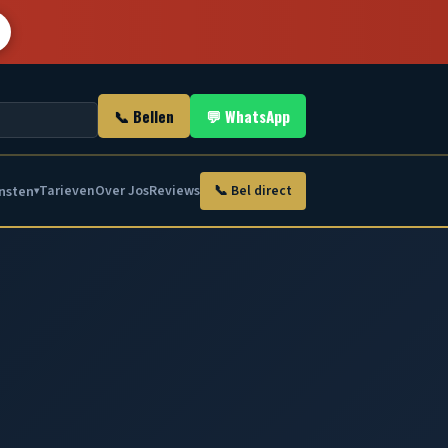
📞 Bellen
💬 WhatsApp
nsten
Tarieven
Over Jos
Reviews
📞 Bel direct
▾