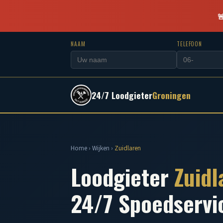

NAAM
TELEFOON
24/7 Loodgieter
Groningen
Home
›
Wijken
›
Zuidlaren
Loodgieter
Zuidl
24/7 Spoedservi