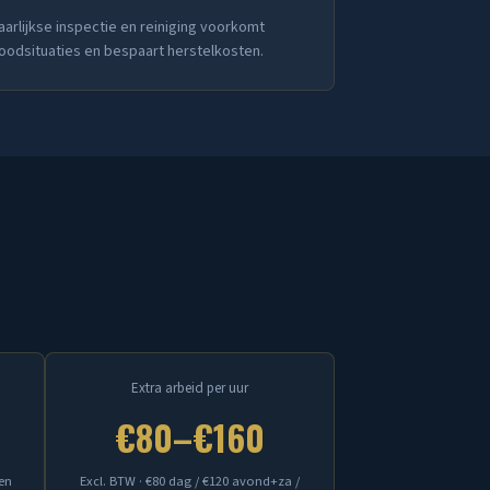
aarlijkse inspectie en reiniging voorkomt
oodsituaties en bespaart herstelkosten.
Extra arbeid per uur
€80–€160
ten
Excl. BTW · €80 dag / €120 avond+za /