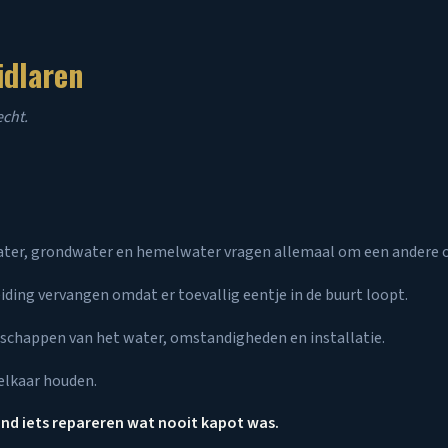
idlaren
echt.
ater, grondwater en hemelwater vragen allemaal om een andere o
iding vervangen omdat er toevallig eentje in de buurt loopt.
nschappen van het water, omstandigheden en installatie.
elkaar houden.
end iets repareren wat nooit kapot was.