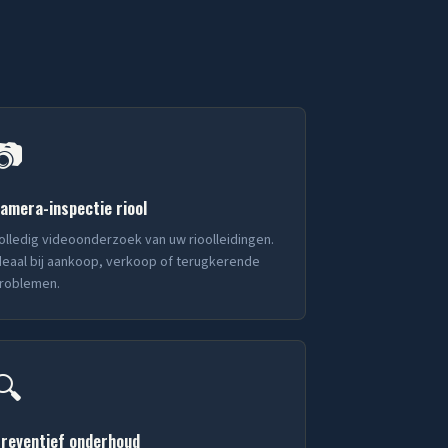
📷
amera-inspectie riool
olledig videoonderzoek van uw rioolleidingen.
deaal bij aankoop, verkoop of terugkerende
roblemen.
🔍
reventief onderhoud